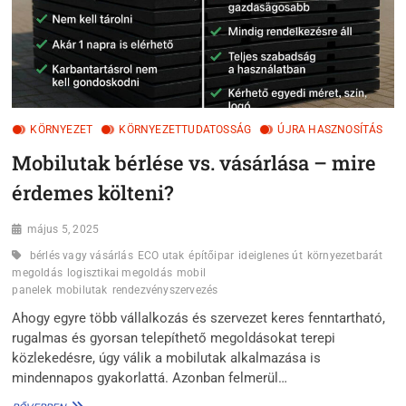
KÖRNYEZET
KÖRNYEZETTUDATOSSÁG
ÚJRA HASZNOSÍTÁS
Mobilutak bérlése vs. vásárlása – mire
érdemes költeni?
május 5, 2025
bérlés vagy vásárlás
ECO utak
építőipar
ideiglenes út
környezetbarát
megoldás
logisztikai megoldás
mobil
panelek
mobilutak
rendezvényszervezés
Ahogy egyre több vállalkozás és szervezet keres fenntartható,
rugalmas és gyorsan telepíthető megoldásokat terepi
közlekedésre, úgy válik a mobilutak alkalmazása is
mindennapos gyakorlattá. Azonban felmerül…
MOBILUTAK