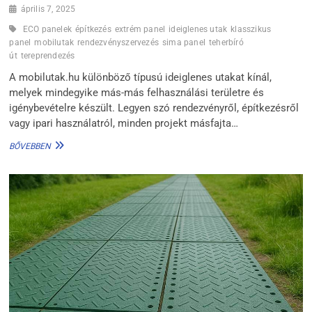
április 7, 2025
ECO panelek
építkezés
extrém panel
ideiglenes utak
klasszikus
panel
mobilutak
rendezvényszervezés
sima panel
teherbíró
út
tereprendezés
A mobilutak.hu különböző típusú ideiglenes utakat kínál,
melyek mindegyike más-más felhasználási területre és
igénybevételre készült. Legyen szó rendezvényről, építkezésről
vagy ipari használatról, minden projekt másfajta…
MOBILUTAK
BŐVEBBEN
TÍPUSAI
–
SIMA,
KLASSZIKUS
VAGY
EXTRÉM?
TALÁLD
MEG
A
PROJEKTEDHEZ
LEGJOBBAT!