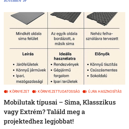
BŐVEBBEN
BÉRLÉSE
VS.
VÁSÁRLÁSA
–
MIRE
ÉRDEMES
KÖLTENI?
KÖRNYEZET
KÖRNYEZETTUDATOSSÁG
ÚJRA HASZNOSÍTÁS
Mobilutak típusai – Sima, Klasszikus
vagy Extrém? Találd meg a
projektedhez legjobbat!