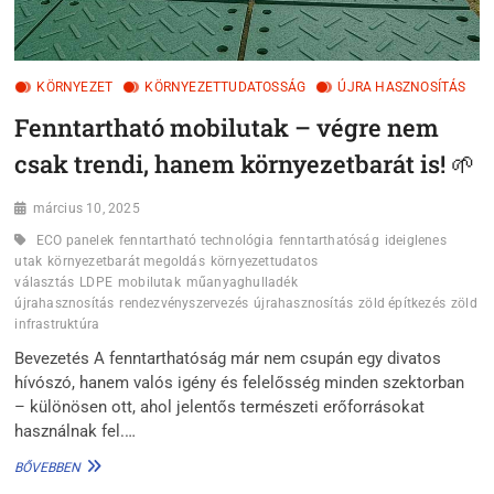
KÖRNYEZET
KÖRNYEZETTUDATOSSÁG
ÚJRA HASZNOSÍTÁS
Fenntartható mobilutak – végre nem
csak trendi, hanem környezetbarát is! 🌱
március 10, 2025
ECO panelek
fenntartható technológia
fenntarthatóság
ideiglenes
utak
környezetbarát megoldás
környezettudatos
választás
LDPE
mobilutak
műanyaghulladék
újrahasznosítás
rendezvényszervezés
újrahasznosítás
zöld építkezés
zöld
infrastruktúra
Bevezetés A fenntarthatóság már nem csupán egy divatos
hívószó, hanem valós igény és felelősség minden szektorban
– különösen ott, ahol jelentős természeti erőforrásokat
használnak fel.…
FENNTARTHATÓ
BŐVEBBEN
MOBILUTAK