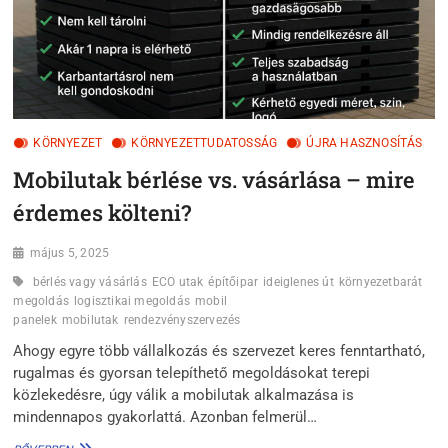
KÖRNYEZET
KÖRNYEZETTUDATOSSÁG
ÚJRA HASZNOSÍTÁS
Mobilutak bérlése vs. vásárlása – mire
érdemes költeni?
május 5, 2025
bérlés vagy vásárlás
ECO utak
építőipar
ideiglenes út
környezetbarát
megoldás
logisztikai megoldás
mobil
panelek
mobilutak
rendezvényszervezés
Ahogy egyre több vállalkozás és szervezet keres fenntartható,
rugalmas és gyorsan telepíthető megoldásokat terepi
közlekedésre, úgy válik a mobilutak alkalmazása is
mindennapos gyakorlattá. Azonban felmerül…
MOBILUTAK