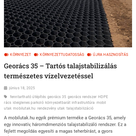
KÖRNYEZET
KÖRNYEZETTUDATOSSÁG
ÚJRA HASZNOSÍTÁS
Georács 35 – Tartós talajstabilizálás
természetes vízelvezetéssel
június 18, 2025
fenntartható útépítés
georács 35
georács rendszer
HDPE
rács
ideiglenes parkoló
környezetbarát infrastruktúra
mobil
utak
mobilutak.hu
rendezvény utak
talajstabilizáció
A mobilutak.hu egyik prémium terméke a Georács 35, amely
egy innovatív, háromdimenziós talajstabilizáló rendszer. Ez a
fejlett megoldás egyesíti a magas teherbírást, a gyors