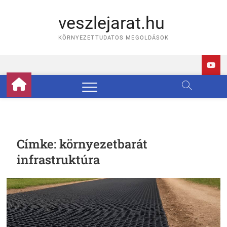
Skip
to
veszlejarat.hu
content
KÖRNYEZETTUDATOS MEGOLDÁSOK
Címke:
környezetbarát
infrastruktúra