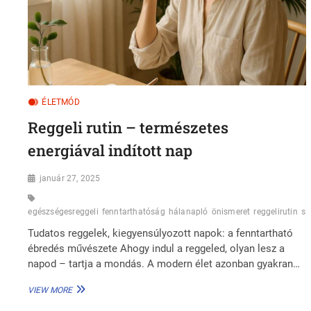
ÉLETMÓD
Reggeli rutin – természetes
energiával indított nap
január 27, 2025
egészségesreggeli
fenntarthatóság
hálanapló
önismeret
reggelirutin
sl
Tudatos reggelek, kiegyensúlyozott napok: a fenntartható
ébredés művészete Ahogy indul a reggeled, olyan lesz a
napod – tartja a mondás. A modern élet azonban gyakran…
REGGELI
VIEW MORE
RUTIN