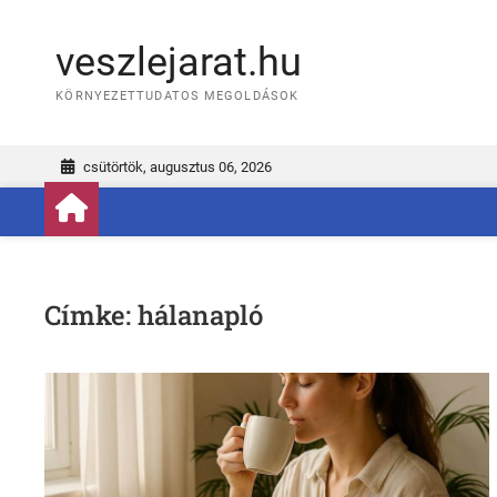
Skip
to
veszlejarat.hu
content
KÖRNYEZETTUDATOS MEGOLDÁSOK
csütörtök, augusztus 06, 2026
Címke:
hálanapló