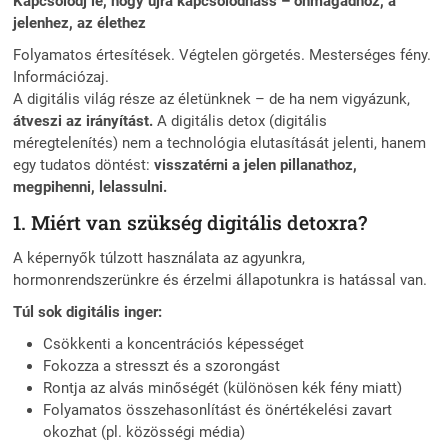
Kapcsolódj le, hogy újra kapcsolódhass – önmagadhoz, a
jelenhez, az élethez
Folyamatos értesítések. Végtelen görgetés. Mesterséges fény.
Információzaj.
A digitális világ része az életünknek – de ha nem vigyázunk,
átveszi az irányítást.
A digitális detox (digitális
méregtelenítés) nem a technológia elutasítását jelenti, hanem
egy tudatos döntést:
visszatérni a jelen pillanathoz,
megpihenni, lelassulni.
1. Miért van szükség digitális detoxra?
A képernyők túlzott használata az agyunkra,
hormonrendszerünkre és érzelmi állapotunkra is hatással van.
Túl sok digitális inger:
Csökkenti a koncentrációs képességet
Fokozza a stresszt és a szorongást
Rontja az alvás minőségét (különösen kék fény miatt)
Folyamatos összehasonlítást és önértékelési zavart
okozhat (pl. közösségi média)