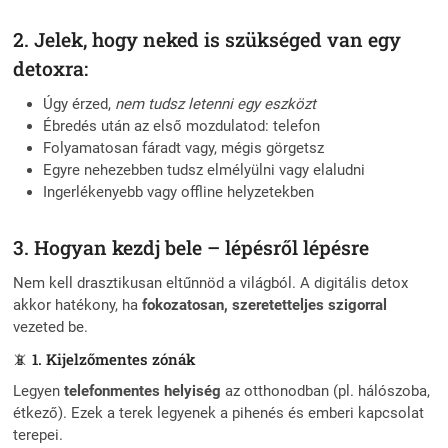
2. Jelek, hogy neked is szükséged van egy
detoxra:
Úgy érzed,
nem tudsz letenni egy eszközt
Ébredés után az első mozdulatod: telefon
Folyamatosan fáradt vagy, mégis görgetsz
Egyre nehezebben tudsz elmélyülni vagy elaludni
Ingerlékenyebb vagy offline helyzetekben
3. Hogyan kezdj bele – lépésről lépésre
Nem kell drasztikusan eltűnnöd a világból. A digitális detox
akkor hatékony, ha
fokozatosan, szeretetteljes szigorral
vezeted be.
📵 1. Kijelzőmentes zónák
Legyen
telefonmentes helyiség
az otthonodban (pl. hálószoba,
étkező). Ezek a terek legyenek a pihenés és emberi kapcsolat
terepei.