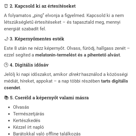
⏰ 2. Kapcsold ki az értesítéseket
A folyamatos „ping” elvonja a figyelmed. Kapcsold ki a nem
létszükségletű értesítéseket – és tapasztald meg, mennyi
energiát szabadít fel.
🌙 3. Képernyőmentes esték
Este 8 után ne nézz képernyőt. Olvass, fürödj, hallgass zenét –
ezzel segíted a
melatonin-termelést és a pihentető alvást
.
🕒 4. Digitális idősáv
Jelölj ki napi időszakot, amikor
direkt
használod a közösségi
médiát, híreket, appokat – a nap többi részében
tarts digitális
csendet
.
📚 5. Cseréld a képernyőt valami másra
Olvasás
Természetjárás
Kertészkedés
Kézzel írt napló
Barátokkal való offline találkozás