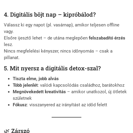
4. Digitális böjt nap – kipróbálod?
Válassz ki egy napot (pl. vasárnap), amikor teljesen offline
vagy.
Elsőre ijesztő lehet – de utána meglepően
felszabadító érzés
lesz.
Nincs megfelelési kényszer, nincs időnyomás – csak a
pillanat.
5. Mit nyersz a digitális detox-szal?
Tiszta elme, jobb alvás
Több jelenlét
: valódi kapcsolódás családhoz, barátokhoz
Megnövekedett kreativitás
– amikor unatkozol, új ötletek
születnek
Fókusz
: visszanyered az irányítást az időd felett
🌿 Zárszó