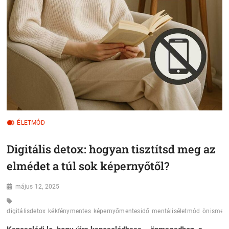
ÉLETMÓD
Digitális detox: hogyan tisztítsd meg az
elmédet a túl sok képernyőtől?
május 12, 2025
digitálisdetox
kékfénymentes
képernyőmentesidő
mentáliséletmód
önismere